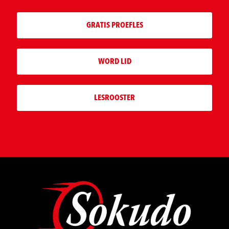
GRATIS PROEFLES
WORD LID
LESROOSTER